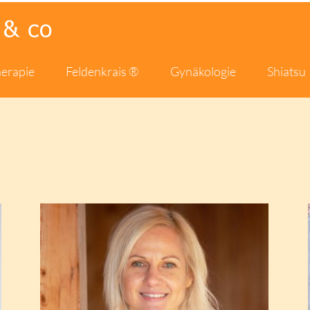
herapie
Feldenkrais ®
Gynäkologie
Shiatsu